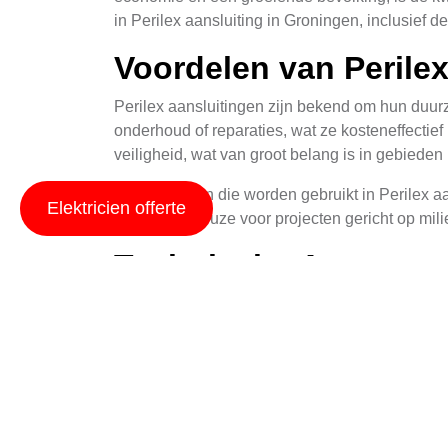
in Perilex aansluiting in Groningen, inclusief 
Voordelen van Perilex
Perilex aansluitingen zijn bekend om hun duu
onderhoud of reparaties, wat ze kosteneffectie
veiligheid, wat van groot belang is in gebiede
De materialen die worden gebruikt in Perilex a
Elektricien offerte
een ideale keuze voor projecten gericht op milie
Technische Aspecten 
Perilex aansluitingen bestaan uit hoogwaardige 
tegen corrosie en andere schade. Dit is crucia
De installatie van Perilex aansluitingen vereis
installatie en onderhoud van deze systemen. He
optimale prestaties.