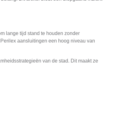
m lange tijd stand te houden zonder
n Perilex aansluitingen een hoog niveau van
amheidsstrategieën van de stad. Dit maakt ze
n ontwikkeld om extreem weerstand te bieden
nd kan zijn.
 meerdere bedrijven die zich specialiseren in de
 om te zorgen voor een correcte installatie en