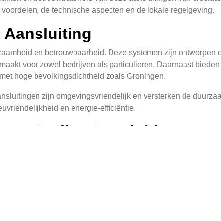
de voordelen, de technische aspecten en de lokale regelgeving.
 Aansluiting
rzaamheid en betrouwbaarheid. Deze systemen zijn ontworpen o
f maakt voor zowel bedrijven als particulieren. Daarnaast biede
n met hoge bevolkingsdichtheid zoals Groningen.
ansluitingen zijn omgevingsvriendelijk en versterken de duurza
uvriendelijkheid en energie-efficiëntie.
van Perilex Aansluiting
materialen zoals roestvrij staal en kunststof, die speciaal zij
al in een omgeving zoals Groningen, waar het klimaat uiteenlope
t gespecialiseerde vaardigheden en kennis. In Groningen zijn er
t is belangrijk om een erkende en ervaren leverancier te kiezen