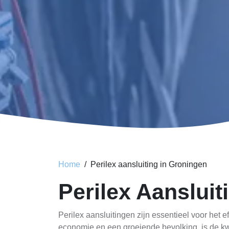
Home
Perilex aansluiting in Groningen
Perilex Aanslui
Perilex aansluitingen zijn essentieel voor het 
economie en een groeiende bevolking, is de kwa